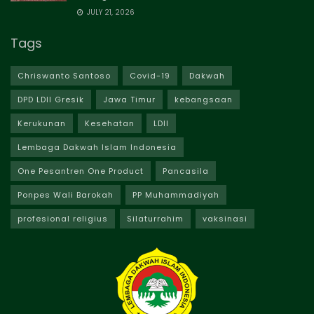
JULY 21, 2026
Tags
Chriswanto Santoso
Covid-19
Dakwah
DPD LDII Gresik
Jawa Timur
kebangsaan
Kerukunan
Kesehatan
LDII
Lembaga Dakwah Islam Indonesia
One Pesantren One Product
Pancasila
Ponpes Wali Barokah
PP Muhammadiyah
profesional religius
Silaturrahim
vaksinasi