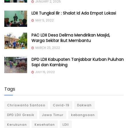
JANUARY 2, 2025
LDII Tungkal Ilir : Shalat Id Ada Empat Lokasi
MAY 5, 2022
PAC LDII Desa Delima Mendirikan Masjid,
Warga Sekitar Ikut Membantu
MARCH 23, 2022
DPD LDII Kabupaten Tanjabbar Kurban Puluhan
Sapi dan Kambing
JULY 15, 2022
Tags
Chriswanto Santoso
Covid-19
Dakwah
DPD LDII Gresik
Jawa Timur
kebangsaan
Kerukunan
Kesehatan
LDII