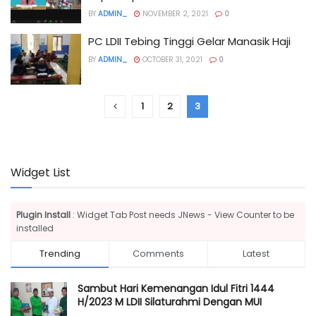
BY
ADMIN_
NOVEMBER 2, 2021
0
PC LDII Tebing Tinggi Gelar Manasik Haji
BY
ADMIN_
OCTOBER 31, 2021
0
1
2
3
Widget List
Plugin Install
: Widget Tab Post needs JNews - View Counter to be
installed
Trending
Comments
Latest
Sambut Hari Kemenangan Idul Fitri 1444
H/2023 M LDII Silaturahmi Dengan MUI