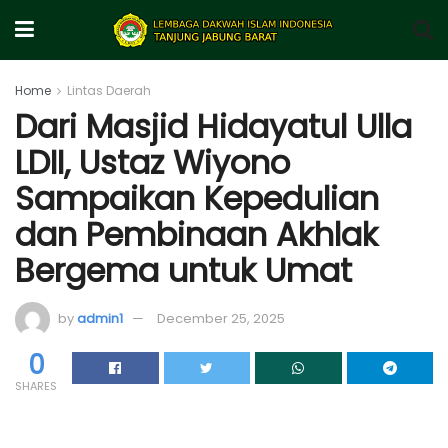
Home
Lintas Daerah
Dari Masjid Hidayatul Ulla
LDII, Ustaz Wiyono
Sampaikan Kepedulian
dan Pembinaan Akhlak
Bergema untuk Umat
by
admin1
December 25, 2025
0
SHARES