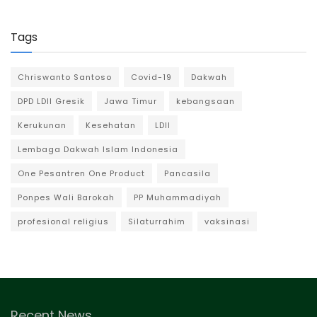
Tags
Chriswanto Santoso
Covid-19
Dakwah
DPD LDII Gresik
Jawa Timur
kebangsaan
Kerukunan
Kesehatan
LDII
Lembaga Dakwah Islam Indonesia
One Pesantren One Product
Pancasila
Ponpes Wali Barokah
PP Muhammadiyah
profesional religius
Silaturrahim
vaksinasi
Recent News