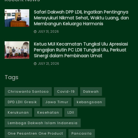
Safari Dakwah DPP LDII, Ingatkan Pentingnya
Mensyukuri Nikmat Sehat, Waktu Luang, dan
Membangun Keluarga Harmonis
JULY 31, 2026
Ketua MUI Kecamatan Tungkal Ulu Apresiasi
Pengajian Rutin PC LDII Tungkal Ulu, Perkuat
Sinergi dalam Pembinaan Umat
JULY 21, 2026
Tags
Chriswanto Santoso
Covid-19
Dakwah
DPD LDII Gresik
Jawa Timur
kebangsaan
Kerukunan
Kesehatan
LDII
Lembaga Dakwah Islam Indonesia
One Pesantren One Product
Pancasila