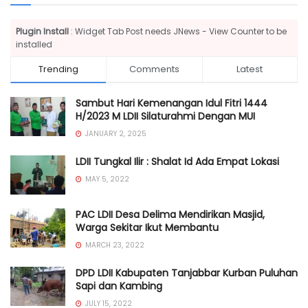
Plugin Install
: Widget Tab Post needs JNews - View Counter to be
installed
Trending
Comments
Latest
Sambut Hari Kemenangan Idul Fitri 1444
H/2023 M LDII Silaturahmi Dengan MUI
JANUARY 2, 2025
LDII Tungkal Ilir : Shalat Id Ada Empat Lokasi
MAY 5, 2022
PAC LDII Desa Delima Mendirikan Masjid,
Warga Sekitar Ikut Membantu
MARCH 23, 2022
DPD LDII Kabupaten Tanjabbar Kurban Puluhan
Sapi dan Kambing
JULY 15, 2022