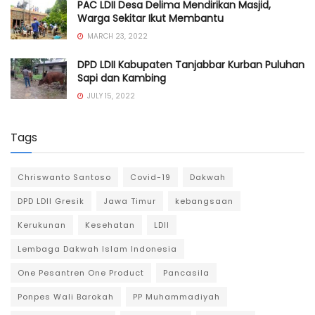
PAC LDII Desa Delima Mendirikan Masjid,
Warga Sekitar Ikut Membantu
MARCH 23, 2022
DPD LDII Kabupaten Tanjabbar Kurban Puluhan
Sapi dan Kambing
JULY 15, 2022
Tags
Chriswanto Santoso
Covid-19
Dakwah
DPD LDII Gresik
Jawa Timur
kebangsaan
Kerukunan
Kesehatan
LDII
Lembaga Dakwah Islam Indonesia
One Pesantren One Product
Pancasila
Ponpes Wali Barokah
PP Muhammadiyah