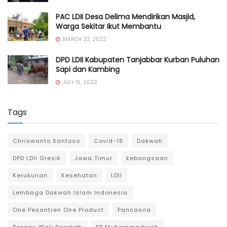
PAC LDII Desa Delima Mendirikan Masjid,
Warga Sekitar Ikut Membantu
MARCH 23, 2022
DPD LDII Kabupaten Tanjabbar Kurban Puluhan
Sapi dan Kambing
JULY 15, 2022
Tags
Chriswanto Santoso
Covid-19
Dakwah
DPD LDII Gresik
Jawa Timur
kebangsaan
Kerukunan
Kesehatan
LDII
Lembaga Dakwah Islam Indonesia
One Pesantren One Product
Pancasila
Ponpes Wali Barokah
PP Muhammadiyah