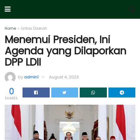
Home
Lintas Daerah
Menemui Presiden, Ini
Agenda yang Dilaporkan
DPP LDII
by
admin1
August 4, 2023
0
SHARES