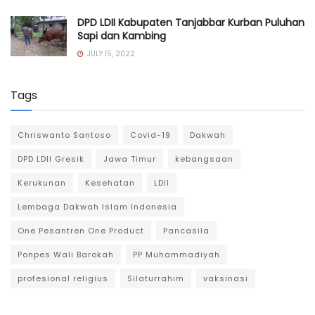
DPD LDII Kabupaten Tanjabbar Kurban Puluhan
Sapi dan Kambing
JULY 15, 2022
Tags
Chriswanto Santoso
Covid-19
Dakwah
DPD LDII Gresik
Jawa Timur
kebangsaan
Kerukunan
Kesehatan
LDII
Lembaga Dakwah Islam Indonesia
One Pesantren One Product
Pancasila
Ponpes Wali Barokah
PP Muhammadiyah
profesional religius
Silaturrahim
vaksinasi