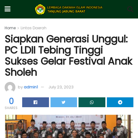
Home
Lintas Daerah
Siapkan Generasi Unggul:
PC LDII Tebing Tinggi
Sukses Gelar Festival Anak
Sholeh
by
admin1
July 23, 2023
0
SHARES